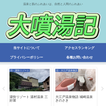
温泉と肌のふれあいは、自然と人間のふれあい
当サイトについて
アクセスランキング
プライバシーポリシー
各種お問い合わせ
旧・湯快リゾート
旧・大江戸温泉物語
旧
ト
湯快リゾート 湯村温泉 三
大江戸温泉物語 城崎温泉
５
好屋
きのさき
呂