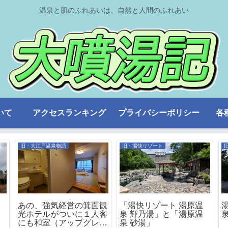
温泉と肌のふれあいは、自然と人間のふれあい
いて
アクセスランキング
プライバシーポリシー
各
旧・大江戸温泉物語
旧・湯快リゾート
あの、強気経営の箕面観
「湯快リゾート 湯原温
光ホテルがついに１人客
泉 輝乃湯」と「湯原温
にも和室（アップグレー
泉 砂湯」