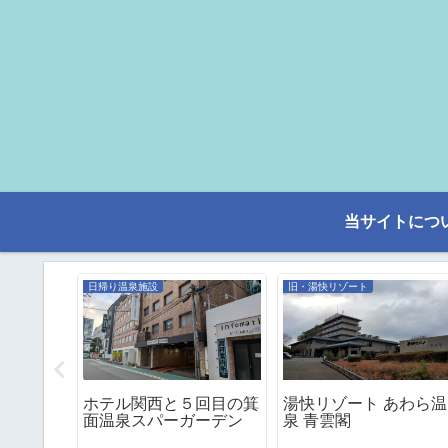
当サイトにつ
日帰り温泉施設
旧・湯快リゾート
千畳。今
ホテル関西と５回目の箕
湯快リゾート あわら温
和洋室に
面温泉スパーガーデン
泉 青雲閣