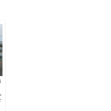
湯
戸
で
キ
広