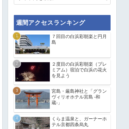
週間アクセスランキング
７回目の白浜彩朝楽と円月
島
２度目の白浜彩朝楽（プレ
ミアム）宿泊で白浜の花火
を見よう
宮島・厳島神社と「グラン
ヴィリオホテル宮島 -和
蔵-」
くらま温泉と、ガーナーホ
テル京都四条烏丸