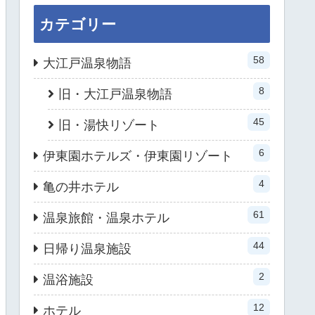
カテゴリー
58
大江戸温泉物語
8
旧・大江戸温泉物語
45
旧・湯快リゾート
6
伊東園ホテルズ・伊東園リゾート
4
亀の井ホテル
61
温泉旅館・温泉ホテル
44
日帰り温泉施設
2
温浴施設
12
ホテル