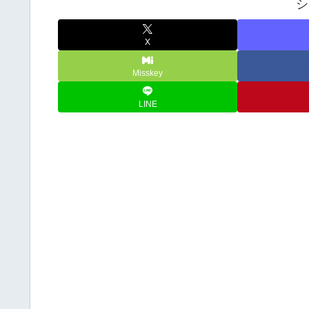
シ
X
Misskey
LINE