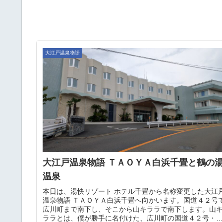
大江戸温泉物語
大江戸温泉物語 ＴＡＯＹＡ白浜千畳と鶴の
温泉
本日は、湯快リゾート ホテル千畳から名称変更した大江
温泉物語 ＴＡＯＹＡ白浜千畳へ向かいます。国道４２号
広川町まで南下し、そこから山キララで南下します。山
ララとは、僕が勝手に名付けた、広川町の国道４２号・