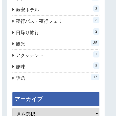
3
激安ホテル
3
夜行バス・夜行フェリー
2
日帰り旅行
35
観光
7
アクシデント
8
趣味
17
話題
アーカイブ