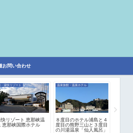
種お問い合わせ
旧・湯快リゾート
温泉旅館・温泉ホテル
旧・大江戸
湯快リゾート 恵那峡温
８度目のホテル浦島と４
大江戸温
泉 恵那峡国際ホテル
度目の熊野三山と３度目
光ホテル
の川湯温泉「仙人風呂」
ーガー