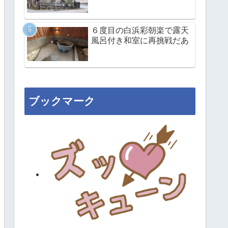
６度目の白浜彩朝楽で露天
風呂付き和室に再挑戦だあ
ブックマーク