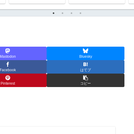
ド和室も可）を解放。悪
霊退散。陰陽師「安倍晴
明」を祀った晴明神社で
お参り
Mastodon
Bluesky
Facebook
はてブ
Pinterest
コピー