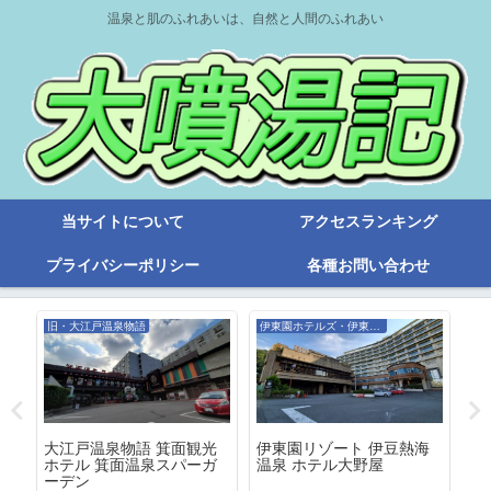
温泉と肌のふれあいは、自然と人間のふれあい
当サイトについて
アクセスランキング
プライバシーポリシー
各種お問い合わせ
旧・大江戸温泉物語
伊東園ホテルズ・伊東園リゾート
旧
・
大江戸温泉物語 箕面観光
伊東園リゾート 伊豆熱海
４
で
ホテル 箕面温泉スパーガ
温泉 ホテル大野屋
は
ぞ
ーデン
る