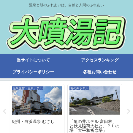
温泉と肌のふれあいは、自然と人間のふれあい
当サイトについて
アクセスランキング
プライバシーポリシー
各種お問い合わせ
温泉旅館・温泉ホテル
亀の井ホテル
旧
レ
紀州・白浜温泉 むさし
「亀の井ホテル 富田林」
４
と伏見稲荷大社と、ＰＬの
露
塔「大平和祈念塔」