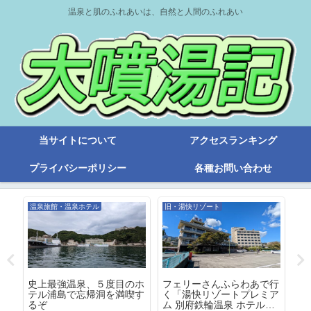
温泉と肌のふれあいは、自然と人間のふれあい
当サイトについて
アクセスランキング
プライバシーポリシー
各種お問い合わせ
温泉旅館・温泉ホテル
旧・湯快リゾート
亀
Ｏ
史上最強温泉、５度目のホ
フェリーさんふらわあで行
「
勢
テル浦島で忘帰洞を満喫す
く「湯快リゾートプレミア
と
るぞ
ム 別府鉄輪温泉 ホテル風
塔