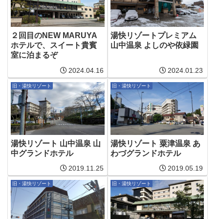
２回目のNEW MARUYA
湯快リゾートプレミアム
ホテルで、スイート貴賓
山中温泉 よしのや依緑園
室に泊まるぞ
2024.04.16
2024.01.23
旧・湯快リゾート
旧・湯快リゾート
湯快リゾート 山中温泉 山
湯快リゾート 粟津温泉 あ
中グランドホテル
わづグランドホテル
2019.11.25
2019.05.19
旧・湯快リゾート
旧・湯快リゾート