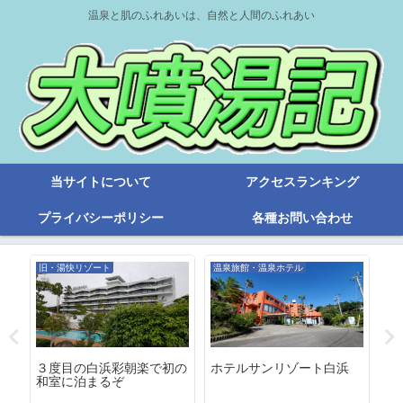
温泉と肌のふれあいは、自然と人間のふれあい
当サイトについて
アクセスランキング
プライバシーポリシー
各種お問い合わせ
旧・湯快リゾート
温泉旅館・温泉ホテル
旧
３度目の白浜彩朝楽で初の
ホテルサンリゾート白浜
６
ゃ
和室に泊まるぞ
風