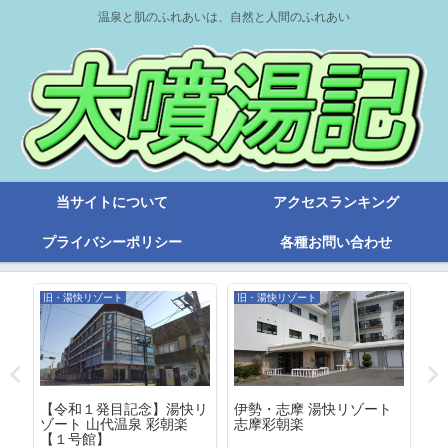
温泉と肌のふれあいは、自然と人間のふれあい
当サイトについて
アクセスランキング
プライバシーポリシー
各種お問い合わせ
旧・湯快リゾート
旧・湯快リゾート
亀
【令和１発目記念】湯快リ
「
伊勢・志摩 湯快リゾート
ゾート 山代温泉 彩朝楽
と
志摩彩朝楽
【１号館】
塔