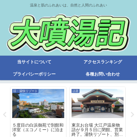
温泉と肌のふれあいは、自然と人間のふれあい
当サイトについて
アクセスランキング
プライバシーポリシー
各種お問い合わせ
旧・湯快リゾート
話題
旧
の
５度目の白浜御苑で別館和
東京お台場 大江戸温泉物
越
洋室（エコノミー）に泊ま
語が９月５日に閉館、営業
度
る
終了。湯快リゾート、別府
呂