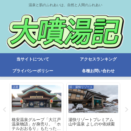
温泉と肌のふれあいは、自然と人間のふれあい
当サイトについて
アクセスランキング
プライバシーポリシー
各種お問い合わせ
話題
旧・湯快リゾート
温
海
格安温泉グループ「大江戸
湯快リゾートプレミアム
ホ
温泉物語」が身売り。「ホ
山中温泉 よしのや依緑園
に
テルおおるり」もたったの
丸