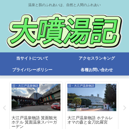
温泉と肌のふれあいは、自然と人間のふれあい
当サイトについて
アクセスランキング
プライバシーポリシー
各種お問い合わせ
旧・大江戸温泉物語
旧・大江戸温泉物語
旧
大江戸温泉物語 箕面観光
大江戸温泉物語 ホテルレ
２
下
ホテル 箕面温泉スパーガ
オマの森と金刀比羅宮
に
ーデン