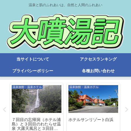
温泉と肌のふれあいは、自然と人間のふれあい
当サイトについて
アクセスランキング
プライバシーポリシー
各種お問い合わせ
温泉旅館・温泉ホテル
温泉旅館・温泉ホテル
旧
下
７回目の忘帰洞（ホテル浦
ホテルサンリゾート白浜
「
島）と３回目のわたらせ温
輝
泉 大露天風呂と３回目の
湯