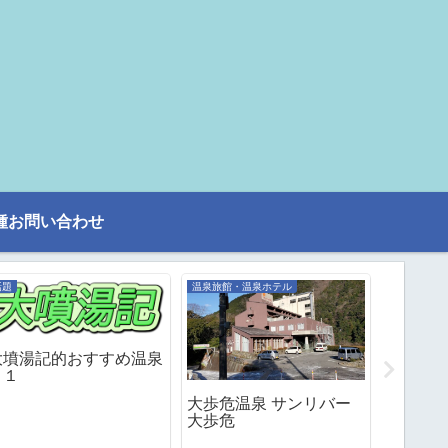
種お問い合わせ
話題
温泉旅館・温泉ホテル
話題
大墳湯記的おすすめ温泉
２１
大歩危温泉 サンリバー
格安温
大歩危
戸温泉
「ホテ