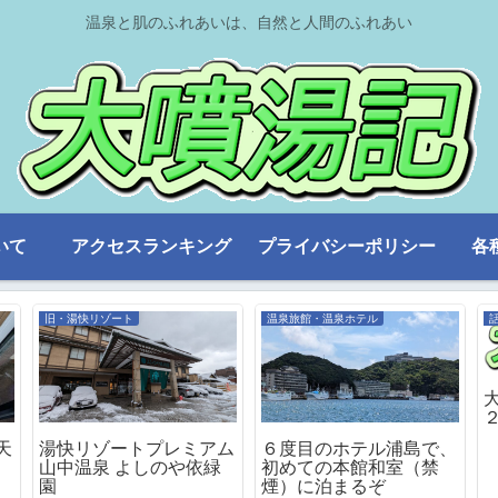
温泉と肌のふれあいは、自然と人間のふれあい
いて
アクセスランキング
プライバシーポリシー
各
旧・湯快リゾート
温泉旅館・温泉ホテル
天
湯快リゾートプレミアム
６度目のホテル浦島で、
山中温泉 よしのや依緑
初めての本館和室（禁
園
煙）に泊まるぞ