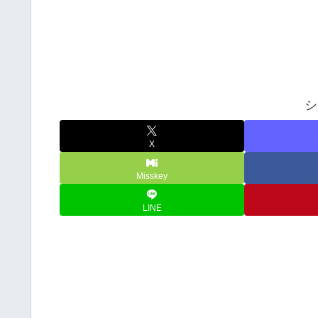
シ
X
Misskey
LINE