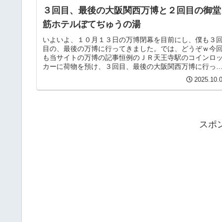
３回目、最後の大阪関西万博と２回目の御堂
筋ホテルぼてぢゅうの湯
いよいよ、１０月１３日の万博閉幕を目前にし、僕も３
目の、最後の万博に行ってきました。では、どうぞｗ今
も当サイトの万博の記事恒例のＪＲ天王寺駅のコインロ
カーに荷物を預け、３回目、最後の大阪関西万博に行っ
こようかと思います。天王寺駅から...
2025.10.
スポ