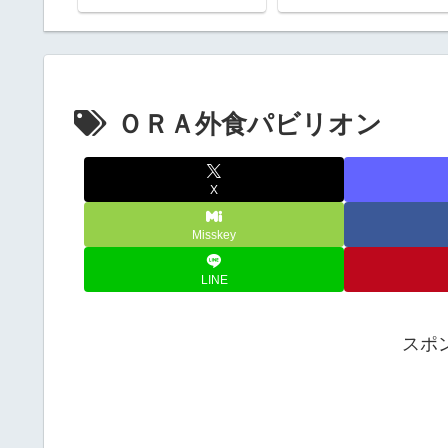
解放。悪
と食べ放題だあ
「安倍晴
明神社で
ＯＲＡ外食パビリオン
X
Misskey
LINE
スポ