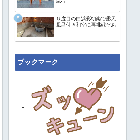
蔵-」
６度目の白浜彩朝楽で露天
風呂付き和室に再挑戦だあ
ブックマーク