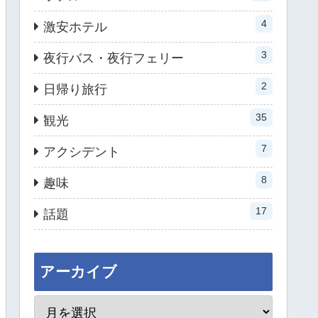
4
激安ホテル
3
夜行バス・夜行フェリー
2
日帰り旅行
35
観光
7
アクシデント
8
趣味
17
話題
アーカイブ