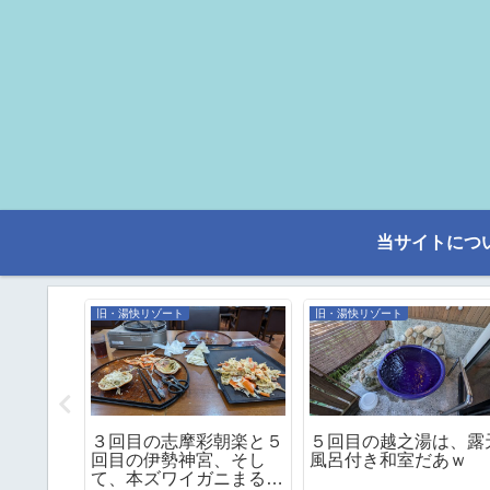
当サイトにつ
旧・湯快リゾート
旧・湯快リゾート
の箕面観
３回目の志摩彩朝楽と５
５回目の越之湯は、露
に１人客
回目の伊勢神宮、そし
風呂付き和室だあｗ
プグレー
て、本ズワイガニまるご