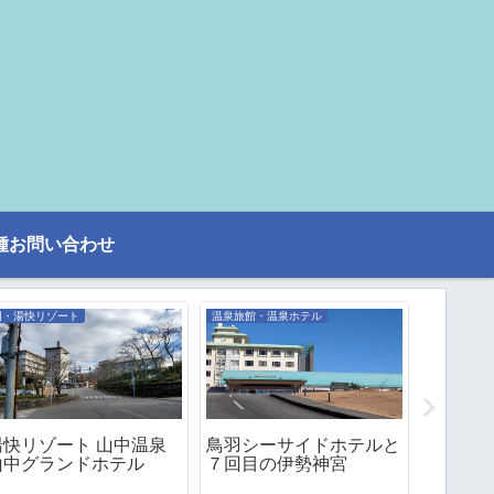
種お問い合わせ
旧・湯快リゾート
温泉旅館・温泉ホテル
旧・湯快リ
湯快リゾート 山中温泉
鳥羽シーサイドホテルと
２回目
山中グランドホテル
７回目の伊勢神宮
りに湯