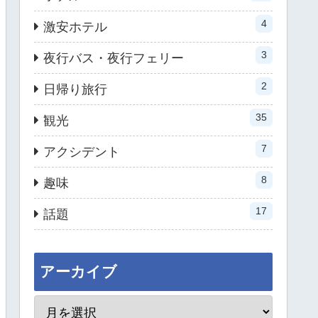
4
激安ホテル
3
夜行バス・夜行フェリー
2
日帰り旅行
35
観光
7
アクシデント
8
趣味
17
話題
アーカイブ