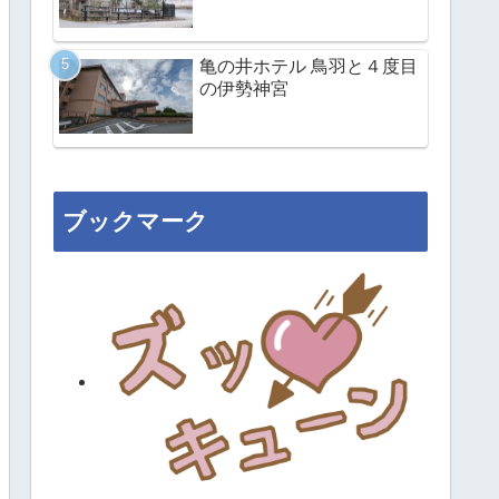
亀の井ホテル 鳥羽と４度目
の伊勢神宮
ブックマーク