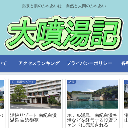
温泉と肌のふれあいは、自然と人間のふれあい
いて
アクセスランキング
プライバシーポリシー
各
旧・湯快リゾート
話題
の
湯快リゾート 南紀白浜
ホテル浦島、南紀白浜空
温泉 白浜御苑
港などを経営する投資フ
ァンドに売却される