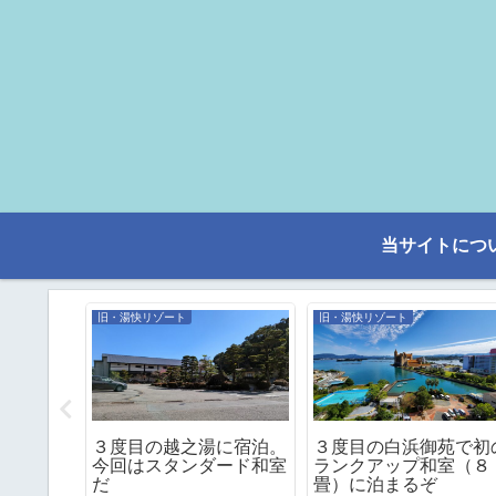
当サイトにつ
旧・湯快リゾート
旧・湯快リゾート
念】湯快
３度目の越之湯に宿泊。
３度目の白浜御苑で初
泉 彩朝
今回はスタンダード和室
ランクアップ和室（８
だ
畳）に泊まるぞ