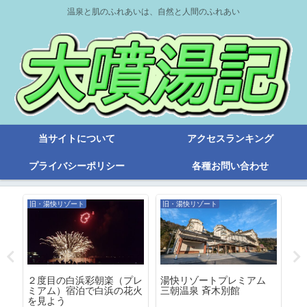
温泉と肌のふれあいは、自然と人間のふれあい
当サイトについて
アクセスランキング
プライバシーポリシー
各種お問い合わせ
旧・湯快リゾート
旧・湯快リゾート
旧
ラ
２度目の白浜彩朝楽（プレ
湯快リゾートプレミアム
大
に
ミアム）宿泊で白浜の花火
三朝温泉 斉木別館
オ
を見よう