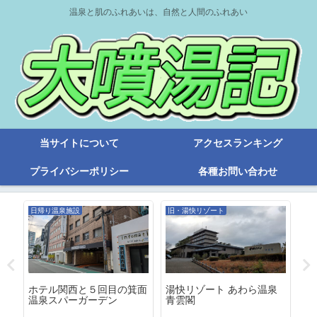
温泉と肌のふれあいは、自然と人間のふれあい
当サイトについて
アクセスランキング
プライバシーポリシー
各種お問い合わせ
日帰り温泉施設
旧・湯快リゾート
温
ホテル関西と５回目の箕面
湯快リゾート あわら温泉
２
ー
温泉スパーガーデン
青雲閣
島