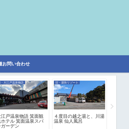
種お問い合わせ
旧・大江戸温泉物語
旧・湯快リゾート
話題
大江戸温泉物語 箕面観
４度目の越之湯と、川湯
大噴湯
光ホテル 箕面温泉スパ
温泉 仙人風呂
ト「東
ーガーデン
グ」