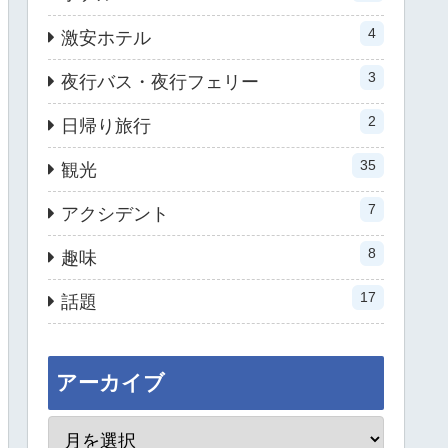
4
激安ホテル
3
夜行バス・夜行フェリー
2
日帰り旅行
35
観光
7
アクシデント
8
趣味
17
話題
アーカイブ