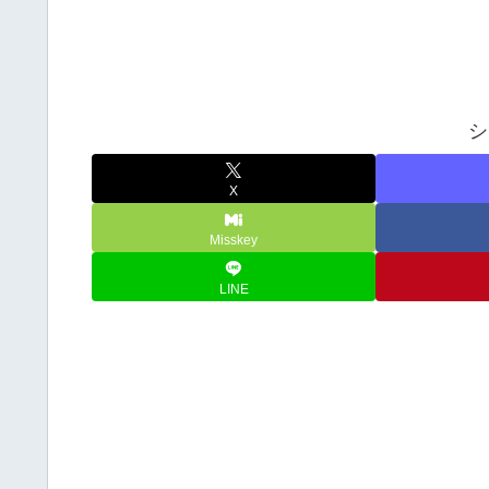
シ
X
Misskey
LINE