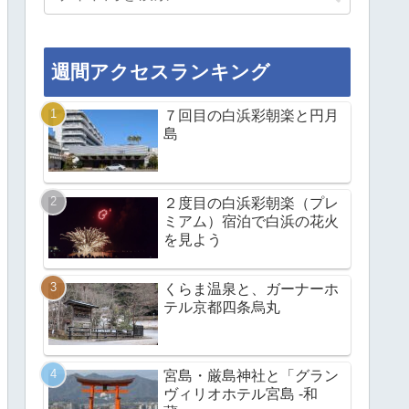
週間アクセスランキング
７回目の白浜彩朝楽と円月
島
２度目の白浜彩朝楽（プレ
ミアム）宿泊で白浜の花火
を見よう
くらま温泉と、ガーナーホ
テル京都四条烏丸
宮島・厳島神社と「グラン
ヴィリオホテル宮島 -和