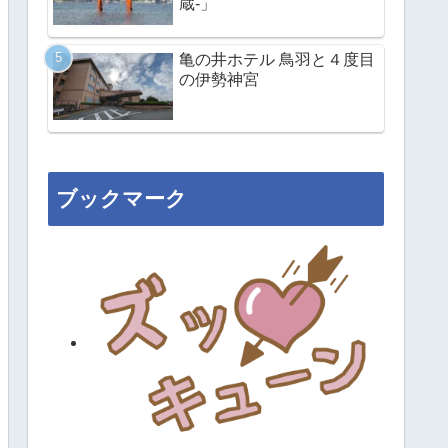
蔵-」
亀の井ホテル 鳥羽と４度目
の伊勢神宮
ブックマーク