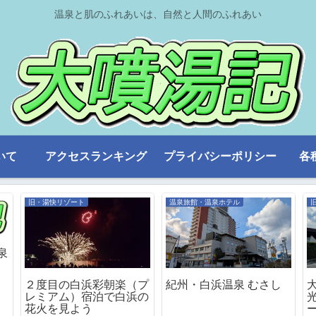
温泉と肌のふれあいは、自然と人間のふれあい
いて
アクセスランキング
プライバシーポリシー
各
旧・湯快リゾート
温泉旅館・温泉ホテル
泉
２度目の白浜彩朝楽（プ
紀州・白浜温泉 むさし
レミアム）宿泊で白浜の
花火を見よう