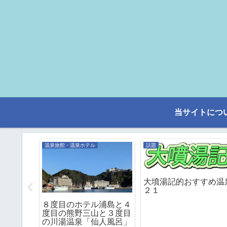
当サイトにつ
温泉旅館・温泉ホテル
話題
大墳湯記的おすすめ温
２１
 富田
８度目のホテル浦島と４
大社と、
度目の熊野三山と３度目
和祈念
の川湯温泉「仙人風呂」