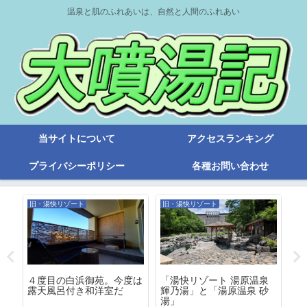
温泉と肌のふれあいは、自然と人間のふれあい
当サイトについて
アクセスランキング
プライバシーポリシー
各種お問い合わせ
旧・湯快リゾート
旧・湯快リゾート
旧
本
４度目の白浜御苑。今度は
「湯快リゾート 湯原温泉
湯
露天風呂付き和洋室だ
輝乃湯」と「湯原温泉 砂
ト
湯」