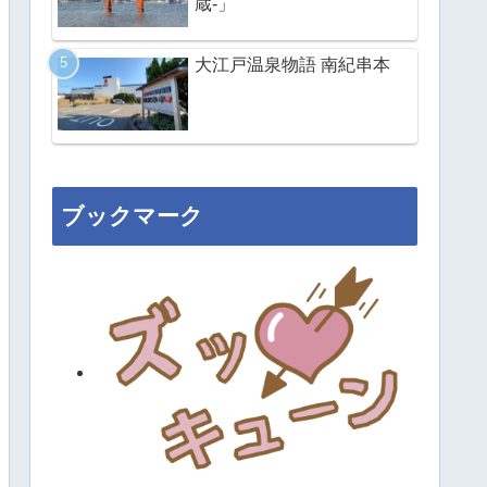
蔵-」
大江戸温泉物語 南紀串本
ブックマーク