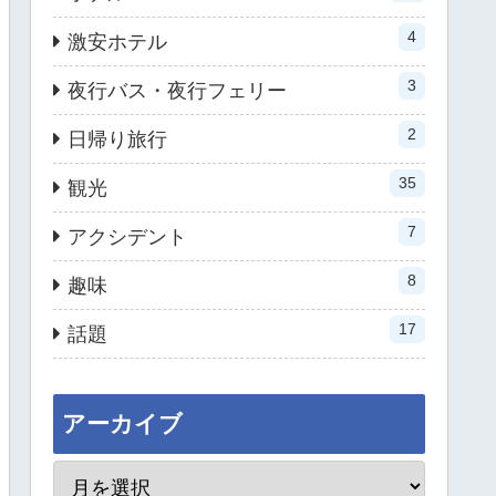
4
激安ホテル
3
夜行バス・夜行フェリー
2
日帰り旅行
35
観光
7
アクシデント
8
趣味
17
話題
アーカイブ