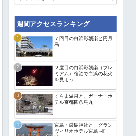
週間アクセスランキング
７回目の白浜彩朝楽と円月
島
２度目の白浜彩朝楽（プレ
ミアム）宿泊で白浜の花火
を見よう
くらま温泉と、ガーナーホ
テル京都四条烏丸
宮島・厳島神社と「グラン
ヴィリオホテル宮島 -和