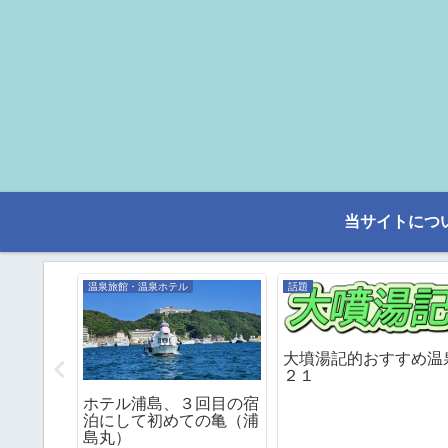
当サイトにつ
温泉旅館・温泉ホテル
話題
大墳湯記的おすすめ温
２１
レミアム
ホテル浦島、３回目の宿
別館
泊にして初めての亀（浦
島丸）