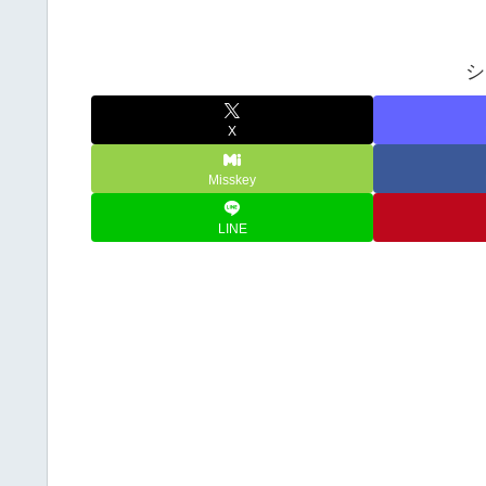
シ
X
Misskey
LINE