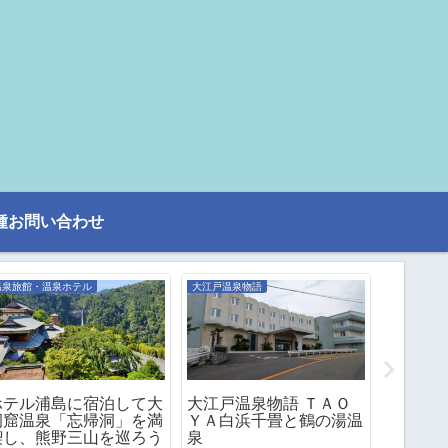
種お問い合わせ
温泉旅館・温泉ホテル
大江戸温泉物語
旧・湯快リ
ホテル浦島に宿泊して大
大江戸温泉物語 ＴＡＯ
湯快リゾ
洞窟温泉「忘帰洞」を満
ＹＡ白浜千畳と鶴の湯温
ートホテ
喫し、熊野三山を巡ろう
泉