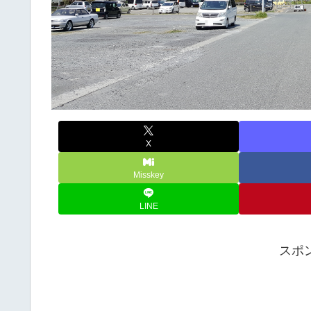
X
Misskey
LINE
スポ