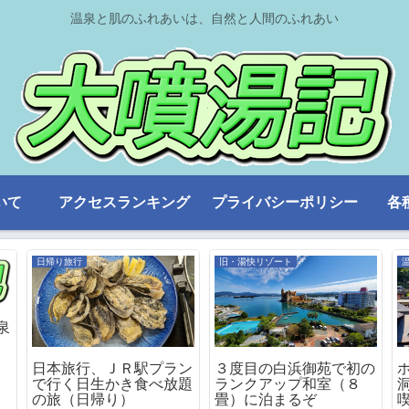
温泉と肌のふれあいは、自然と人間のふれあい
いて
アクセスランキング
プライバシーポリシー
各
日帰り旅行
旧・湯快リゾート
泉
日本旅行、ＪＲ駅プラン
３度目の白浜御苑で初の
で行く日生かき食べ放題
ランクアップ和室（８
の旅（日帰り）
畳）に泊まるぞ