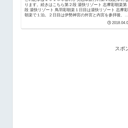
ります。続きはこちら第２段 湯快リゾート 志摩彩朝楽第
段 湯快リゾート 鳥羽彩朝楽１日目は湯快リゾート 志摩彩
朝楽で１泊。２日目は伊勢神宮の外宮と内宮を参拝後、
羽彩朝楽に１泊。３日目で...
2018.04.
スポ