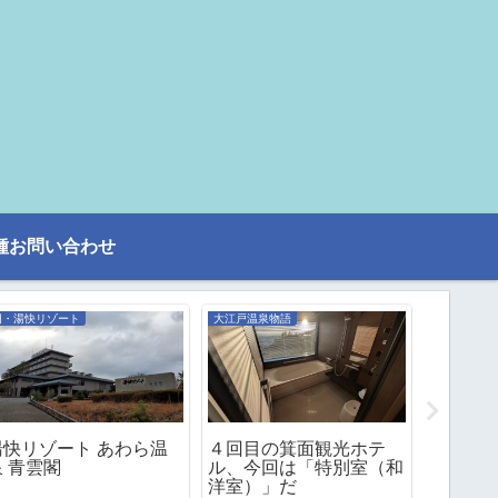
種お問い合わせ
旧・湯快リゾート
大江戸温泉物語
旧・湯快リ
湯快リゾート あわら温
４回目の箕面観光ホテ
３度目
泉 青雲閣
ル、今回は「特別室（和
の和室
洋室）」だ