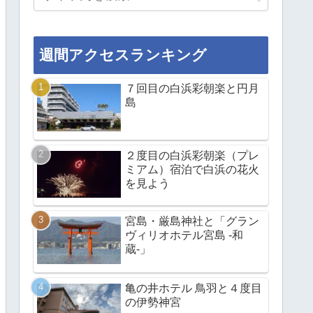
週間アクセスランキング
７回目の白浜彩朝楽と円月
島
２度目の白浜彩朝楽（プレ
ミアム）宿泊で白浜の花火
を見よう
宮島・厳島神社と「グラン
ヴィリオホテル宮島 -和
蔵-」
亀の井ホテル 鳥羽と４度目
の伊勢神宮