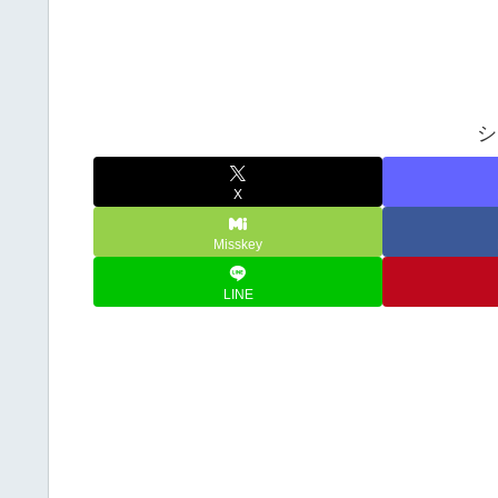
シ
X
Misskey
LINE