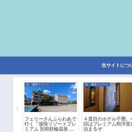
当サイトにつ
旧・湯快リゾート
旧・湯快リゾート
浦島で、
フェリーさんふらわあで
４度目のホテル千畳。
室（禁
行く「湯快リゾートプレ
回はプレミアム和洋室
ミアム 別府鉄輪温泉 ホ
泊まるぞ