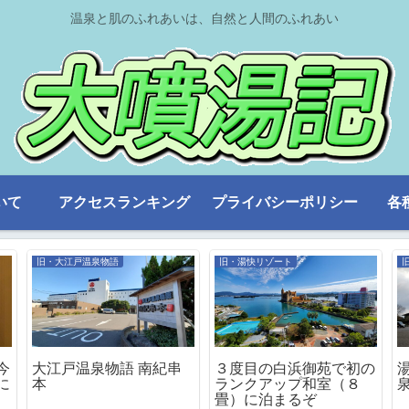
温泉と肌のふれあいは、自然と人間のふれあい
いて
アクセスランキング
プライバシーポリシー
各
旧・大江戸温泉物語
旧・湯快リゾート
今
大江戸温泉物語 南紀串
３度目の白浜御苑で初の
に
本
ランクアップ和室（８
畳）に泊まるぞ