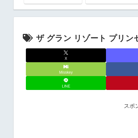
テル風月」ひょうたん温
泉も
ザ グラン リゾート プリン
X
Misskey
LINE
スポ