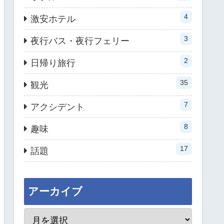
4
激安ホテル
3
夜行バス・夜行フェリー
2
日帰り旅行
35
観光
7
アクシデント
8
趣味
17
話題
アーカイブ