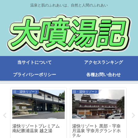
温泉と肌のふれあいは、自然と人間のふれあい
当サイトについて
アクセスランキング
プライバシーポリシー
各種お問い合わせ
旧・湯快リゾート
旧・湯快リゾート
旧
天
湯快リゾートプレミアム
湯快リゾート 黒部・宇奈
湯
あ
南紀勝浦温泉 越之湯
月温泉 宇奈月グランドホ
南
テル