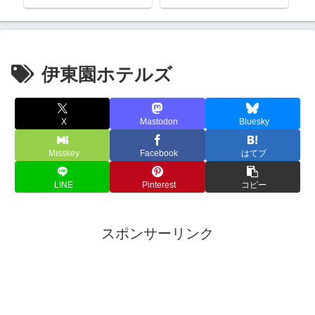
号に乗るぞ（ケニア号の写
真なし）
伊東園ホテルズ
X
Mastodon
Bluesky
Misskey
Facebook
はてブ
LINE
Pinterest
コピー
スポンサーリンク