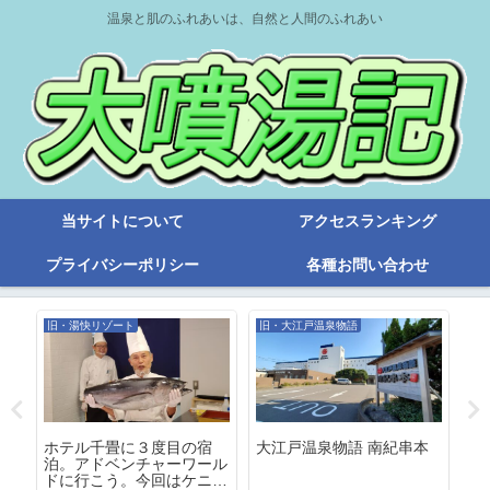
温泉と肌のふれあいは、自然と人間のふれあい
当サイトについて
アクセスランキング
プライバシーポリシー
各種お問い合わせ
旧・湯快リゾート
旧・大江戸温泉物語
旧
ホテル千畳に３度目の宿
大江戸温泉物語 南紀串本
湯
泊。アドベンチャーワール
山
ドに行こう。今回はケニア