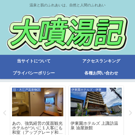
温泉と肌のふれあいは、自然と人間のふれあい
当サイトについて
アクセスランキング
プライバシーポリシー
各種お問い合わせ
旧・大江戸温泉物語
伊東園ホテルズ・伊東園リゾート
旧
ト
あの、強気経営の箕面観光
伊東園ホテルズ 上諏訪温
４
ホテルがついに１人客にも
泉 油屋旅館
は
和室（アップグレード和室
る