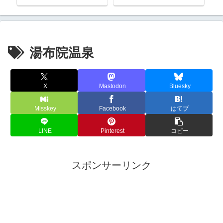
熊
湯布院温泉
X
Mastodon
Bluesky
Misskey
Facebook
はてブ
LINE
Pinterest
コピー
スポンサーリンク