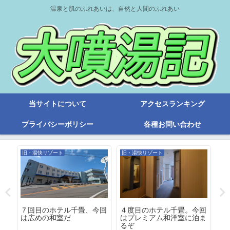
温泉と肌のふれあいは、自然と人間のふれあい
当サイトについて
アクセスランキング
プライバシーポリシー
各種お問い合わせ
旧・湯快リゾート
旧・湯快リゾート
温
リ
７回目のホテル千畳、今回
４度目のホテル千畳。今回
７
は広めの和室だ
はプレミアム和洋室に泊ま
島
るぞ
泉