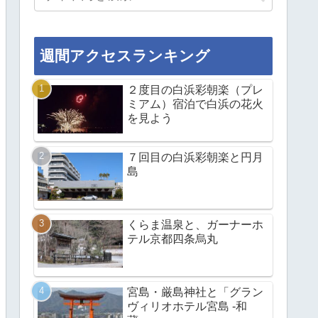
週間アクセスランキング
２度目の白浜彩朝楽（プレ
ミアム）宿泊で白浜の花火
を見よう
７回目の白浜彩朝楽と円月
島
くらま温泉と、ガーナーホ
テル京都四条烏丸
宮島・厳島神社と「グラン
ヴィリオホテル宮島 -和