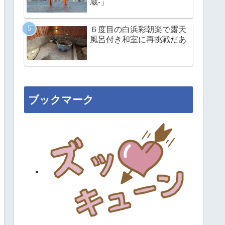
蔵-」
６度目の白浜彩朝楽で露天
風呂付き和室に再挑戦だあ
ブックマーク