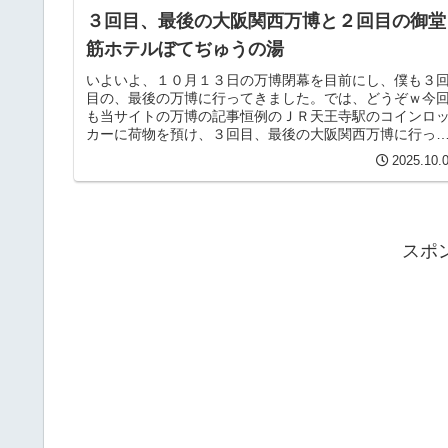
３回目、最後の大阪関西万博と２回目の御堂
筋ホテルぼてぢゅうの湯
いよいよ、１０月１３日の万博閉幕を目前にし、僕も３
目の、最後の万博に行ってきました。では、どうぞｗ今
も当サイトの万博の記事恒例のＪＲ天王寺駅のコインロ
カーに荷物を預け、３回目、最後の大阪関西万博に行っ
こようかと思います。天王寺駅から...
2025.10.
スポ