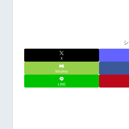
シ
X
Misskey
LINE