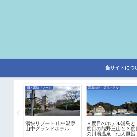
当サイトにつ
旧・湯快リゾート
温泉旅館・温泉ホテル
度目の宿
湯快リゾート 山中温泉
８度目のホテル浦島と
風呂付き
山中グランドホテル
度目の熊野三山と３度
の川湯温泉「仙人風呂