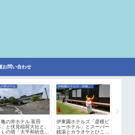
種お問い合わせ
亀の井ホテル
伊東園ホテルズ・伊東園リゾート
旧・湯快リ
「亀の井ホテル 富田
伊東園ホテルズ「彦根ビ
湯快リゾ
林」と伏見稲荷大社と、
ューホテル」とスーパー
温泉 白
ＰＬの塔「大平和祈念
銭湯とカラオケとひこに