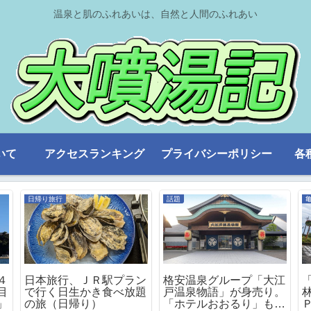
温泉と肌のふれあいは、自然と人間のふれあい
いて
アクセスランキング
プライバシーポリシー
各
日帰り旅行
話題
４
日本旅行、ＪＲ駅プラン
格安温泉グループ「大江
目
で行く日生かき食べ放題
戸温泉物語」が身売り。
」
の旅（日帰り）
「ホテルおおるり」もた