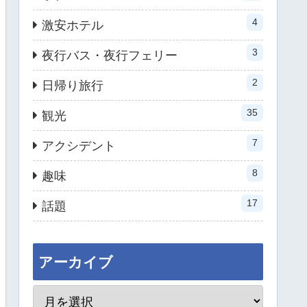
4
激安ホテル
3
夜行バス・夜行フェリー
2
日帰り旅行
35
観光
7
アクシデント
8
趣味
17
話題
アーカイブ