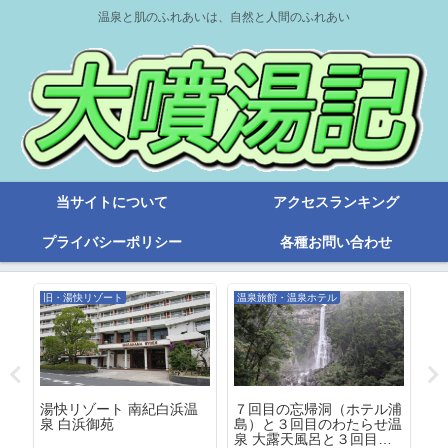
温泉と肌のふれあいは、自然と人間のふれあい
当サイトについて
アクセスランキング
プライバシーポリシー
各種お問い合わせ
旧・湯快リゾート
温泉旅館・温泉ホテル
旧
７回目の忘帰洞（ホテル浦
湯
温
湯快リゾート 南紀白浜温
島）と３回目のわたらせ温
南
泉 白浜御苑
泉 大露天風呂と３回目の