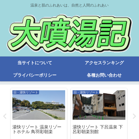
温泉と肌のふれあいは、自然と人間のふれあい
当サイトについて
アクセスランキング
プライバシーポリシー
各種お問い合わせ
旧・湯快リゾート
旧・湯快リゾート
旧
湯快リゾート 温泉リゾー
湯快リゾート 下呂温泉 下
湯
楽
トホテル 鳥羽彩朝楽
呂彩朝楽別館
わ