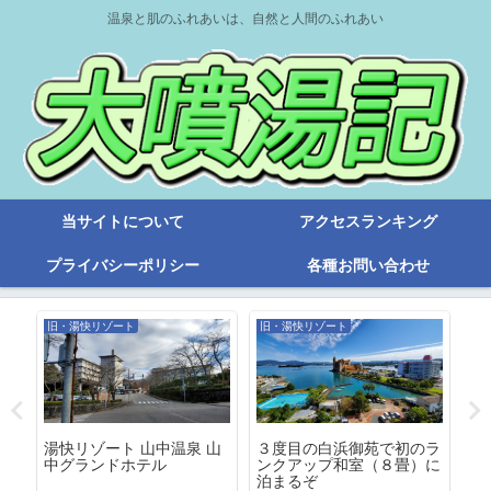
温泉と肌のふれあいは、自然と人間のふれあい
当サイトについて
アクセスランキング
プライバシーポリシー
各種お問い合わせ
旧・湯快リゾート
旧・湯快リゾート
日
回
湯快リゾート 山中温泉 山
３度目の白浜御苑で初のラ
２
ま
中グランドホテル
ンクアップ和室（８畳）に
の
泊まるぞ