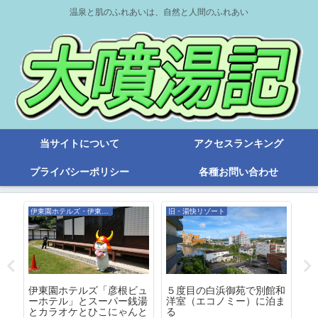
温泉と肌のふれあいは、自然と人間のふれあい
当サイトについて
アクセスランキング
プライバシーポリシー
各種お問い合わせ
伊東園ホテルズ・伊東園リゾート
旧・湯快リゾート
話
５度目の白浜御苑で別館和
ホ
月
伊東園ホテルズ「彦根ビュ
洋室（エコノミー）に泊ま
な
ーホテル」とスーパー銭湯
る
ド
とカラオケとひこにゃんと